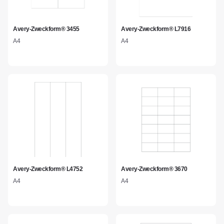
Avery-Zweckform® 3455
Avery-Zweckform® L7916
A4
A4
Avery-Zweckform® L4752
Avery-Zweckform® 3670
A4
A4