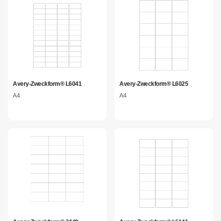
Avery-Zweckform® L6041
Avery-Zweckform® L6025
A4
A4