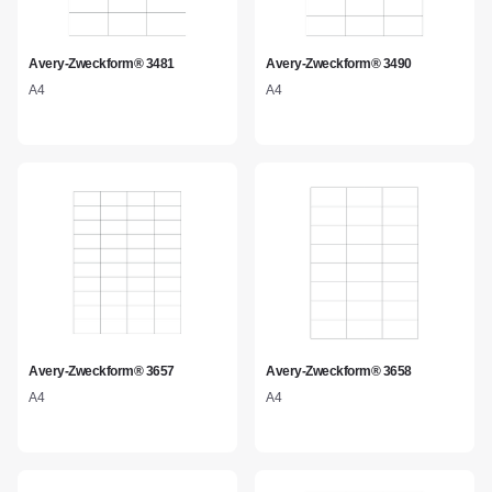
Avery-Zweckform® 3481
Avery-Zweckform® 3490
A4
A4
Avery-Zweckform® 3657
Avery-Zweckform® 3658
A4
A4