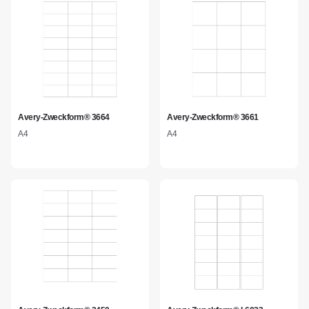
Avery-Zweckform® 3664
Avery-Zweckform® 3661
A4
A4