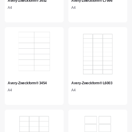
Avery-Zweckform® 3452
Avery-Zweckform® L7996
A4
A4
Avery-Zweckform® 3454
Avery-Zweckform® L6003
A4
A4