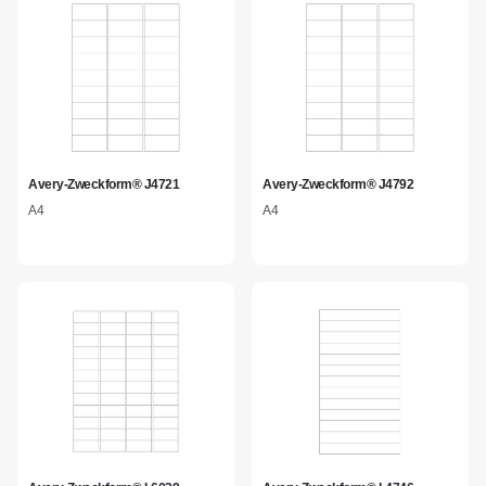
Avery-Zweckform® J4721
Avery-Zweckform® J4792
A4
A4