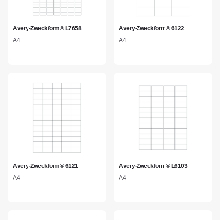
Avery-Zweckform® L7658
Avery-Zweckform® 6122
A4
A4
Avery-Zweckform® 6121
Avery-Zweckform® L6103
A4
A4