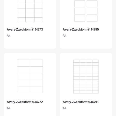
Avery-Zweckform® J4773
Avery-Zweckform® J4785
A4
A4
Avery-Zweckform® J4722
Avery-Zweckform® J4791
A4
A4