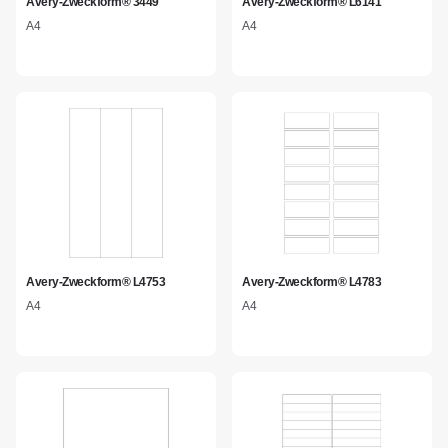
Avery-Zweckform® 3449
Avery-Zweckform® L6141
A4
A4
Avery-Zweckform® L4753
Avery-Zweckform® L4783
A4
A4