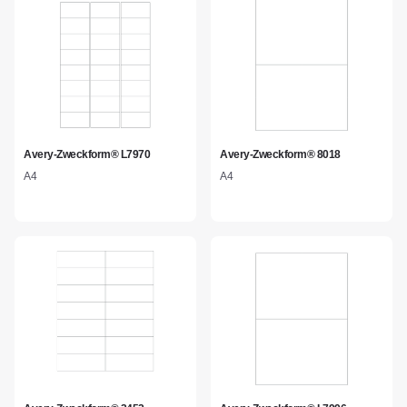
Avery-Zweckform® L7970
Avery-Zweckform® 8018
A4
A4