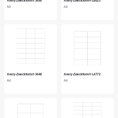
Avery-Zweckform® 3450
Avery-Zweckform® L6023
A4
A4
Avery-Zweckform® 3448
Avery-Zweckform® L4772
A4
A4