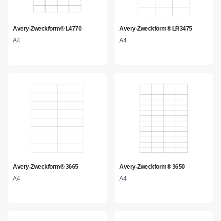
Avery-Zweckform® L4770
Avery-Zweckform® LR3475
A4
A4
Avery-Zweckform® 3665
Avery-Zweckform® 3650
A4
A4