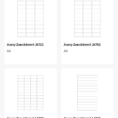
Avery-Zweckform® J4721
Avery-Zweckform® J4792
A4
A4