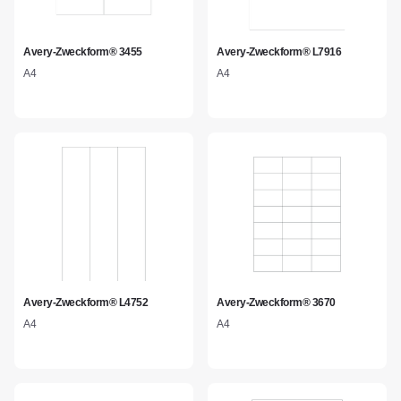
Avery-Zweckform® 3455
Avery-Zweckform® L7916
A4
A4
Avery-Zweckform® L4752
Avery-Zweckform® 3670
A4
A4